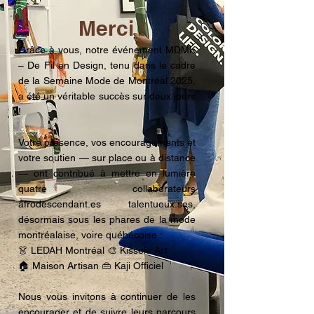
Merci !
Grâce à vous, notre événement MDMK
– De Fil en Design, tenu dans le cadre
de la Semaine Mode de Montréal 2025,
a été un véritable succès sur deux jours
!
Votre présence, vos encouragements et
votre soutien — sur place ou à distance
— ont contribué à mettre en lumière
quatre collaborateurs
afrodescendant.es talentueux.ses,
désormais sous les phares de la mode
montréalaise, voire québécoise :
👗 LEDAH Montréal 🎨 Kissele Art
🏠 Maison Artisan 👜 Kaji Officiel
Nous vous invitons à continuer de les
encourager et de suivre leurs parcours