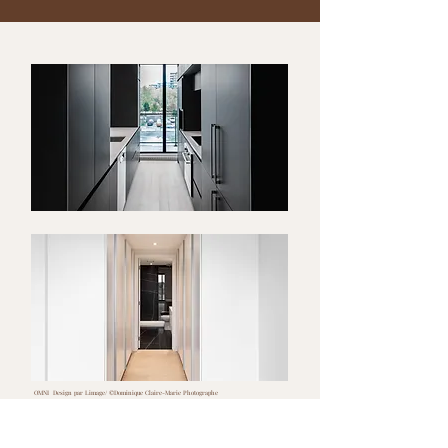
OMNI Design par Limage/ ©Dominique Claire-Marie Photographe
Ingénieur